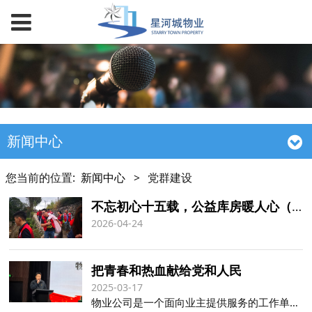
新闻中心
您当前的位置:
新闻中心
>
党群建设
不忘初心十五载，公益库房暖人心（物业党总支部长期公益优秀事迹）
2026-04-24
把青春和热血献给党和人民
2025-03-17
物业公司是一个面向业主提供服务的工作单位，是体现党的宗旨和企业管理的最基层元素，作为一名物业经理，我深感责任之大，担子之沉，带领项目全体人员，以群众的小事就是大事、我们的形象就是党的形象为理念，把工作做到一丝不苟，把服务体现到全方位。