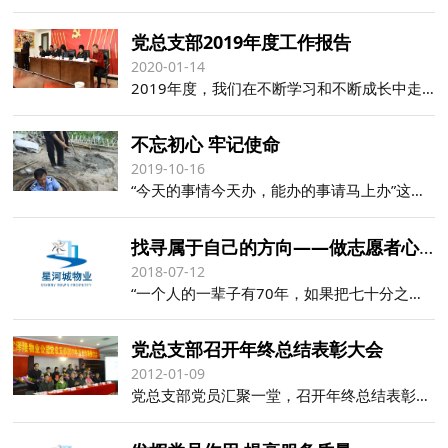
党总支部2019年度工作报告
2020-01-14
2019年度，我们在不断学习和不断成长中走过，在不断挑战和不断创新中走过，回顾一年的历程，我们的目标是明确的，脚步是坚实的，成绩是显著的；展望未来的征程，我们的思想更加明确、信心更加坚定。
不忘初心 牢记使命
2019-10-16
“今天的事情今天办，能办的事请马上办”这是一踏进物业公司就能看见的最为醒目的一段话，也是每一名物业人的初心和使命，物业人以此为座右铭和动力，时刻提醒着自己以真诚的态度和行动去服务每一位业主。
找寻属于自己的方向——做志愿者心得
2018-07-12
“一个人的一辈子有70年，如果把七十分之一的时间拿来做一件有意义的事情，那么人生将更加美好”！这是电影《志愿者》中的一句台词。
党总支部召开年终总结表彰大会
2012-01-09
党总支部党员汇聚一堂，召开年终总结表彰大会。会议由党总支部书记王希武同志主持。参会主要领导有玉安园社区党委书记席雪飞同志、物业公司总经理卞华纲同志、玺萌供暖公司副总经理姜海兰同志。